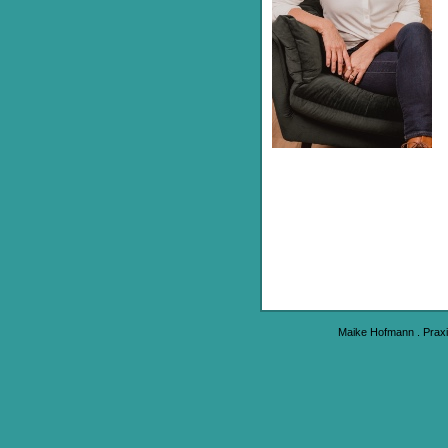
Maike Hofmann . Praxi