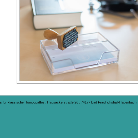
s für klassische Homöopathie . Hausäckerstraße 26 . 74177 Bad Friedrichshall-Hagenbach . T